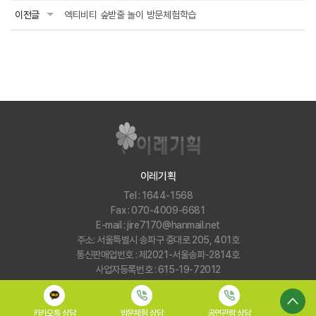
이전글
엑티비티 숲받줄 놀이 방문체험학습
이레기획
Tel : 1644-1568
Fax : 070-4009-6681
E-mail : jire7170@hanmail.net
주소: 서울특별시 송파구 중대로 205, 401호
통신판매업번호 : 제2021-서울송파-2814호
사업자등록번호 : 615-19-72012
COPYRIGHT 2023ⓒ 이레기획. ALL RIGHTS RESERVED.
Designed by WebSite.co.kr
카카오톡 상담
방문체험 상담
공연관람 상담