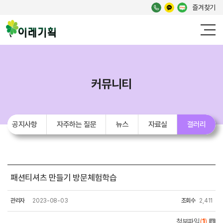
즐겨찾기
커뮤니티
공지사항
자주하는 질문
뉴스
자료실
갤러리
패션티셔츠 만들기 방문체험학습
관리자
2023-08-03
조회수
2,411
첨부파일
(
1
)