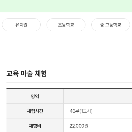
유치원
초등학교
중·고등학교
교육 마술 체험
영역
체험시간
40분(1교시)
체험비
22,000원