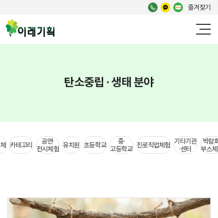
즐겨찾기
탄소중립 · 생태 분야
공연·
중·
기타기관
박람회
전체
카테고리
유치원
초등학교
진로직업체험
전시체험
고등학교
·센터
부스체