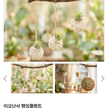
이오난사 행잉플랜트