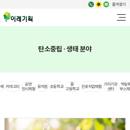
즐겨찾기
탄소중립 · 생태 분야
공연·
중·
기타기관
박람회
전체
카테고리
유치원
초등학교
진로직업체험
전시체험
고등학교
·센터
부스체