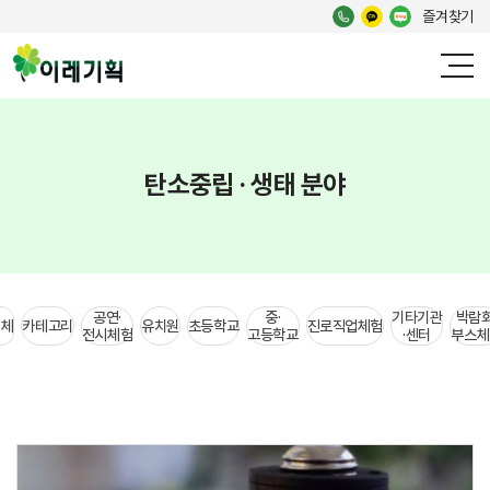
즐겨찾기
탄소중립 · 생태 분야
공연·
중·
기타기관
박람회
전체
카테고리
유치원
초등학교
진로직업체험
전시체험
고등학교
·센터
부스체