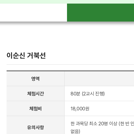
이순신 거북선
영역
체험시간
80분 (2교시 진행)
체험비
18,000원
한 과목당 최소 20명 이상 (한 반
유의사항
없음)