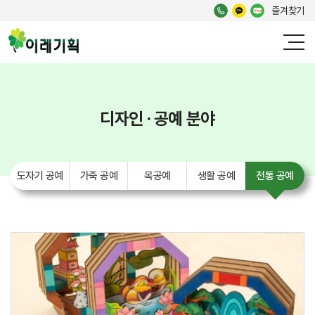
즐겨찾기
디자인 · 공예 분야
도자기 공예
가죽 공예
목공예
생활 공예
전통 공예